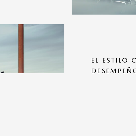
EL ESTILO
DESEMPEÑ
Si bien el UV promedio d
CX-9 lo conoce muy bie
predecir y responder a 
turbo ofrece una aceler
función G-Vectoring Cont
bien equipado para afro