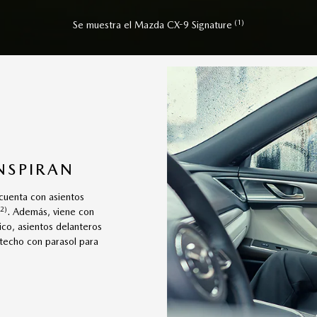
(1)
Se muestra el Mazda CX-9 Signature
NSPIRAN
 cuenta con asientos
(2)
. Además, viene con
ico, asientos delanteros
l techo con parasol para