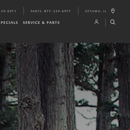
339-6971
PARTS
:
877-339-6977
OTTAWA
,
IL
SPECIALS
SERVICE & PARTS